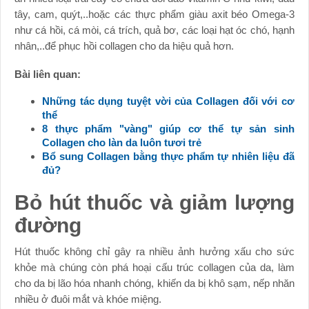
tây, cam, quýt,..hoặc các thực phẩm giàu axit béo Omega-3
như cá hồi, cá mòi, cá trích, quả bơ, các loại hạt óc chó, hạnh
nhân,..để phục hồi collagen cho da hiệu quả hơn.
Bài liên quan:
Những tác dụng tuyệt vời của Collagen đối với cơ
thể
8 thực phẩm "vàng" giúp cơ thể tự sản sinh
Collagen cho làn da luôn tươi trẻ
Bổ sung Collagen bằng thực phẩm tự nhiên liệu đã
đủ?
Bỏ hút thuốc và giảm lượng
đường
Hút thuốc không chỉ gây ra nhiều ảnh hưởng xấu cho sức
khỏe mà chúng còn phá hoại cấu trúc collagen của da, làm
cho da bị lão hóa nhanh chóng, khiến da bị khô sạm, nếp nhăn
nhiều ở đuôi mắt và khóe miệng.