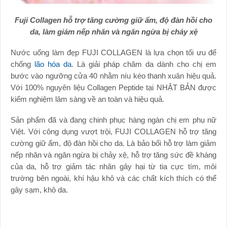
Fuji Collagen hỗ trợ tăng cường giữ ẩm, độ đàn hồi cho
da, làm giảm nếp nhăn và ngăn ngừa bị chảy xệ
Nước uống làm đẹp FUJI COLLAGEN là lựa chọn tối ưu để
chống
lão hóa da
. Là giải pháp chăm da dành cho chị em
bước vào ngưỡng cửa 40 nhằm níu kéo thanh xuân hiệu quả.
Với 100% nguyên liệu Collagen Peptide tại NHẬT BẢN được
kiểm nghiệm lâm sàng về an toàn và hiệu quả.
Sản phẩm đã và đang chinh phục hàng ngàn chị em phụ nữ
Việt. Với công dụng vượt trội, FUJI COLLAGEN hỗ trợ tăng
cường giữ ẩm, độ đàn hồi cho da. Là bảo bối hỗ trợ làm giảm
nếp nhăn và ngăn ngừa bị chảy xệ, hỗ trợ tăng sức đề kháng
của da, hỗ trợ giảm tác nhân gây hại từ tia cực tím, môi
trường bên ngoài, khí hậu khô và các chất kích thích có thể
gây sạm, khô da.