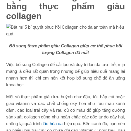
bằng thực phẩm giàu
collagen
Bổ sung thực phẩm giàu Collagen giúp cơ thể phục hồi
lượng Collagen đã mất
Việc bổ sung Collagen để cải tạo và duy trì làn da tươi trẻ, mịn
màng là điều rất quan trọng nhưng để giúp hiệu quả mang lại
nhanh hơn thì chị em nên kết hợp bổ sung chế độ ăn uống
khoa học.
Một số thực phẩm giàu lưu huỳnh như đậu, tỏi, bắp cải hoặc
giàu vitamin và các chất chống oxy hóa như rau màu xanh
đậm, các loại trái cây và rau củ có màu đỏ giúp tăng cường
sản xuất collagen cũng như ngăn chặc các gốc tự do gây hại,
chống lại quá trình
lão hóa da
hiệu quả. Bên cạnh đó, bạn nên
ăn nhiều loại trái cây có chứa dồi dào vitamin C như kiwi, dâu