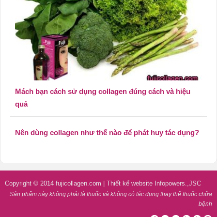
Mách bạn cách sử dụng collagen đúng cách và hiệu
quả
Nên dùng collagen như thế nào để phát huy tác dụng?
Copyright © 2014
fujicollagen.com
|
Thiết kế website Infopowers.,JSC
Sản phẩm này không phải là thuốc và không có tác dụng thay thế thuốc chữa
bệnh