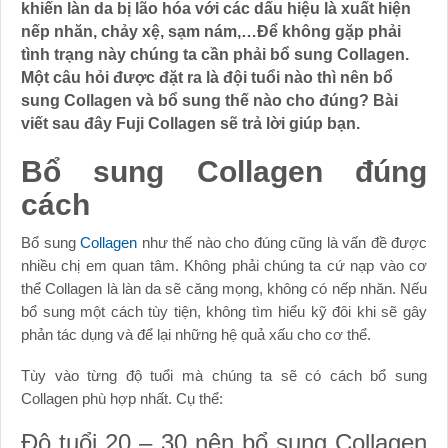
khiến làn da bị lão hóa với các dấu hiệu là xuất hiện
nếp nhăn, chảy xệ, sạm nám,…Để không gặp phải
tình trạng này chúng ta cần phải bổ sung Collagen.
Một câu hỏi được đặt ra là đội tuổi nào thì nên bổ
sung Collagen và bổ sung thế nào cho đúng? Bài
viết sau đây Fuji Collagen sẽ trả lời giúp bạn.
Bổ sung Collagen đúng
cách
Bổ sung
Collagen
như thế nào cho đúng cũng là vấn đề được
nhiều chị em quan tâm. Không phải chúng ta cứ nạp vào cơ
thể Collagen là làn da sẽ căng mọng, không có nếp nhăn. Nếu
bổ sung một cách tùy tiện, không tìm hiểu kỹ đôi khi sẽ gây
phản tác dụng và để lại những hệ quả xấu cho cơ thể.
Tùy vào từng độ tuổi mà chúng ta sẽ có cách bổ sung
Collagen phù hợp nhất. Cụ thể:
Độ tuổi 20 – 30 nên bổ sung Collagen