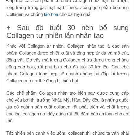
Đắp mặt các sản phẩm có chứa Collagen như mặt nạ từ lựu,
lòng trắng trứng gà, mặt nạ bì heo,…cũng góp phần bổ sung
Collagen và chống
lão hóa
cho da hiệu quả.
+ Sau độ tuổi 30 nên bổ sung
Collagen tự nhiên lẫn nhân tạo
Khác với Collagen tự nhiên, Collagen nhân tạo là các sản
phẩm Collagen được chiết xuất và tổng hợp từ da và mô của
động vật. Do vậy mà lượng Collagen chứa đựng trong chúng
cũng cao hơn, rất phù hợp cho độ tuổi 30 trở lên. Các chế
phẩm Collagen tổng hợp sẽ nhanh chóng bù đắp lại lượng
Collagen mà cơ thể đang bị thiếu hụt.
Các chế phẩm Collagen nhân tạo hiện nay được cung cấp
chủ yếu bởi thị trường Nhật, Mỹ, Hàn. Đây đều là những quốc
gia có ngành sản xuất collagen rất phát triển và chất lượng
các loại collagen nơi đây cũng rất tốt, đảm bảo an toàn cho cơ
thể.
Tất nhiên bên cạnh việc uống collagen thì chúng ta vẫn phải