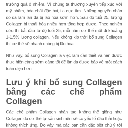
trường quá ô nhiễm. Vì chúng ta thường xuyên tiếp xúc với
mỹ phẩm, hóa chất độc hại, tia cực tím. Những nguyên nhân
đó đã làm làn da bị lão hóa sớm hơn. Sau độ tuổi 25, lượng
Collagen bị thoái hóa nhiều hơn tổng hợp được. Theo nghiên
cứu thì bắt đầu từ độ tuổi 25, mỗi năm cơ thể mất đi khoảng
1-1,5% lượng collagen. Nếu không kịp thời bổ sung Collagen
thì cơ thể sẽ nhanh chóng bị lão hóa.
Như vậy, bổ sung Collagen là việc làm cần thiết và nên được
thực hiện càng sớm càng tốt để làn da được bảo vệ một cách
toàn diện hơn.
Lưu ý khi bổ sung Collagen
bằng các chế phẩm
Collagen
Các chế phẩm Collagen nhân tạo không thể giống như
Collagen do cơ thể tự sản sinh nên sẽ có yếu tố đào thải hoặc
không thích ứng. Do vậy mà các bạn cần đặc biệt chú ý tới