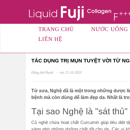
TRANG CHỦ
NƯỚC UỐNG
LIÊN HỆ
TÁC DỤNG CỦA COLLAGEN
TÁC DỤNG TRỊ MỤN TUYỆT VỜI TỪ N
·
Đăng bởi Hạnh
vào 21-10-2020
Từ xưa, Nghệ đã là một trong những dược l
bệnh mà còn dùng để làm đẹp da. Nhất là tron
Tại sao Nghệ là "sát thủ
Củ nghệ chứa hoạt chất Curcumin giúp tiêu diệt 
sáng nhờ những dưỡng chất tốt cho da. Các vi kh