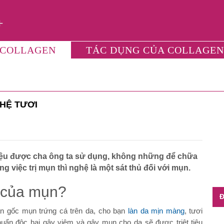
 COLLAGEN
TÁC DỤNG CỦA COLLAGEN
585
Lượt xem
GHỆ TƯƠI
iệu được cha ông ta sử dụng, không những để chữa
g việc trị mụn thì nghệ là một sát thủ đối với mụn.
" của mụn?
Đ
tận gốc mụn trứng cá trên da, cho bạn
làn da mịn màng
, tươi
uẩn độc hại gây viêm và gây mụn cho da sẽ được triệt tiêu