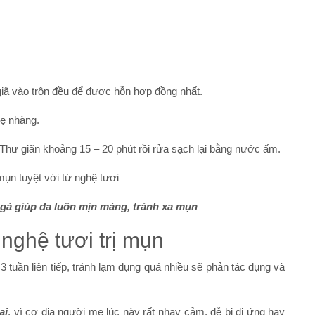
giã vào trộn đều để được hỗn hợp đồng nhất.
ẹ nhàng.
Thư giãn khoảng 15 – 20 phút rồi rửa sạch lại bằng nước ấm.
gà giúp da luôn mịn màng, tránh xa mụn
nghệ tươi trị mụn
3 tuần liên tiếp, tránh lạm dụng quá nhiều sẽ phản tác dụng và
ai
, vì cơ địa người mẹ lúc này rất nhạy cảm, dễ bị dị ứng hay