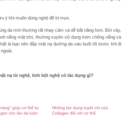
ưu ý khi muốn dùng nghệ để trị mụn.
ng da mới thường rất nhạy cảm và dễ bắt nắng hơn. Bởi vậy,
 ánh nắng mặt trời, thường xuyên sử dụng kem chống nắng và
nhất là bạn nên đắp mặt nạ dưỡng da vào buổi tối trước khi đi
 ngoài.
ặt nạ từ nghệ, tinh bột nghệ có tác dụng gì?
vàng" giúp cơ thể tự
Những tác dụng tuyệt vời của
agen cho làn da luôn
Collagen đối với cơ thể