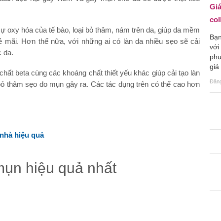
Giá
col
ự oxy hóa của tế bào, loại bỏ thâm, nám trên da, giúp da mềm
Bạn
ẻ mãi. Hơn thế nữa, với những ai có làn da nhiều sẹo sẽ cải
với
c da.
phụ
giá
chất beta cùng các khoáng chất thiết yếu khác giúp cải tạo làn
Đăn
 bỏ thâm sẹo do mụn gây ra. Các tác dụng trên có thể cao hơn
 nhà hiệu quả
mụn hiệu quả nhất