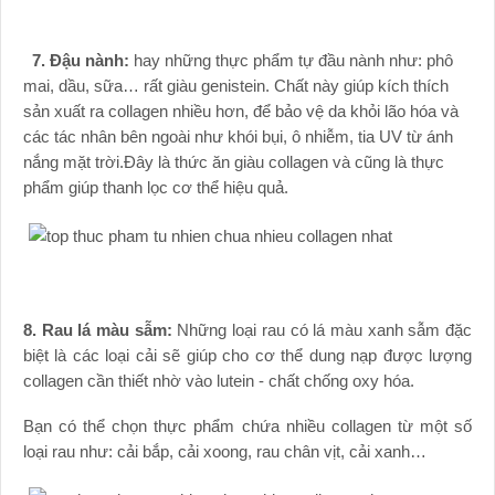
7. Đậu nành:
hay những thực phẩm tự đầu nành như: phô
mai, dầu, sữa… rất giàu genistein. Chất này giúp kích thích
sản xuất ra collagen nhiều hơn, để bảo vệ da khỏi lão hóa và
các tác nhân bên ngoài như khói bụi, ô nhiễm, tia UV từ ánh
nắng mặt trời.Đây là thức ăn giàu collagen và cũng là thực
phẩm giúp thanh lọc cơ thể hiệu quả.
8. Rau lá màu sẫm:
Những loại rau có lá màu xanh sẫm đặc
biệt là các loại cải sẽ giúp cho cơ thể dung nạp được lượng
collagen cần thiết nhờ vào lutein - chất chống oxy hóa.
Bạn có thể chọn thực phẩm chứa nhiều collagen từ một số
loại rau như: cải bắp, cải xoong, rau chân vịt, cải xanh…