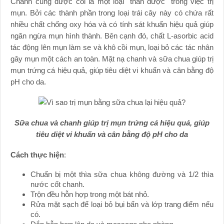
Chanh cũng được coi là một loại "thần dược" trong việc trị
mụn. Bởi các thành phần trong loại trái cây này có chứa rất
nhiều chất chống oxy hóa và có tính sát khuẩn hiệu quả giúp
ngăn ngừa mụn hình thành. Bên cạnh đó, chất L-asorbic acid
tác động lên mụn làm se và khô cồi mụn, loại bỏ các tác nhân
gây mụn một cách an toàn. Mặt nạ chanh và sữa chua giúp trị
mụn trứng cá hiệu quả, giúp tiêu diệt vi khuẩn và cân bằng độ
pH cho da.
Sữa chua và chanh giúp trị mụn trứng cá hiệu quả, giúp
tiêu diệt vi khuẩn và cân bằng độ pH cho da
Cách thực hiện
:
Chuẩn bị một thìa sữa chua không đường và 1/2 thìa
nước cốt chanh.
Trộn đều hỗn hợp trong một bát nhỏ.
Rửa mặt sạch để loại bỏ bụi bẩn và lớp trang điểm nếu
có.