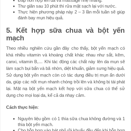
Đắp hỗn hợp lên da và massage nhẹ nhàng.
Thư giãn sau 10 phút thì rửa mặt sạch lại với nước.
Thực hiện phương pháp này 2 – 3 lần mỗi tuần sẽ giúp
đánh bay mụn hiệu quả.
5. Kết hợp sữa chua và bột yến
mạch
Theo nhiều nghiên cứu gần đây cho thấy, bột yến mạch có
khá nhiều vitamin và khoáng chất khác nhau như sắt, kẽm,
canxi, vitamin B,… Khi tác động các chất này lên da mụn sẽ
làm sạch bụi bẩn và bã nhờn, diệt khuẩn, giảm sưng hiệu quả.
Sử dụng bột yến mạch còn có tác dụng điều trị mụn ẩn dưới
da, giúp các nốt mụn nhanh chóng trồi lên và không bị tái phát
lại. Mặt nạ bột yến mạch kết hợp với sữa chua có thể sử
dụng cho mọi loại da, kể cả da nhạy cảm.
Cách thực hiện
:
Nguyên liệu gồm có 1 thìa sữa chua không đường và 1
thìa bột yến mạch.
Cho hỗn hợp vào bát nhỏ rồi khuấy đều đến khi hỗn hợp