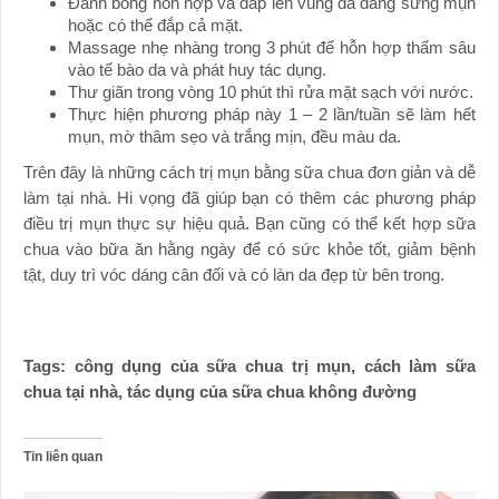
Đánh bông hỗn hợp và đắp lên vùng da đang sưng mụn
hoặc có thể đắp cả mặt.
Massage nhẹ nhàng trong 3 phút để hỗn hợp thấm sâu
vào tế bào da và phát huy tác dụng.
Thư giãn trong vòng 10 phút thì rửa mặt sạch với nước.
Thực hiện phương pháp này 1 – 2 lần/tuần sẽ làm hết
mụn, mờ thâm sẹo và trắng mịn, đều màu da.
Trên đây là những cách trị mụn bằng sữa chua đơn giản và dễ
làm tại nhà. Hi vọng đã giúp bạn có thêm các phương pháp
điều trị mụn thực sự hiệu quả. Bạn cũng có thể kết hợp sữa
chua vào bữa ăn hằng ngày để có sức khỏe tốt, giảm bệnh
tật, duy trì vóc dáng cân đối và có làn da đẹp từ bên trong.
Tags: công dụng của sữa chua trị mụn, cách làm sữa
chua tại nhà, tác dụng của sữa chua không đường
Tin liên quan