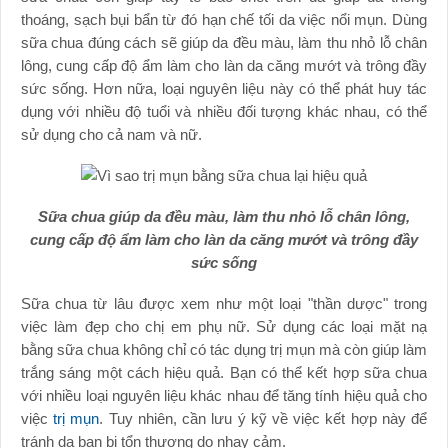
thoáng, sạch bụi bẩn từ đó hạn chế tối da việc nổi mụn. Dùng
sữa chua đúng cách sẽ giúp da đều màu, làm thu nhỏ lỗ chân
lông, cung cấp độ ẩm làm cho làn da căng mướt và trông đầy
sức sống. Hơn nữa, loại nguyên liệu này có thể phát huy tác
dụng với nhiều độ tuổi và nhiều đối tượng khác nhau, có thể
sử dụng cho cả nam và nữ.
Sữa chua giúp da đều màu, làm thu nhỏ lỗ chân lông,
cung cấp độ ẩm làm cho làn da căng mướt và trông đầy
sức sống
Sữa chua từ lâu được xem như một loại "thần dược" trong
việc làm đẹp cho chị em phụ nữ. Sử dụng các loại mặt nạ
bằng sữa chua không chỉ có tác dụng trị mụn mà còn giúp làm
trắng sáng một cách hiệu quả. Bạn có thể kết hợp sữa chua
với nhiều loại nguyên liệu khác nhau để tăng tính hiệu quả cho
việc
trị mụn
. Tuy nhiên, cần lưu ý kỹ về việc kết hợp này để
tránh da bạn bị tổn thương do nhạy cảm.