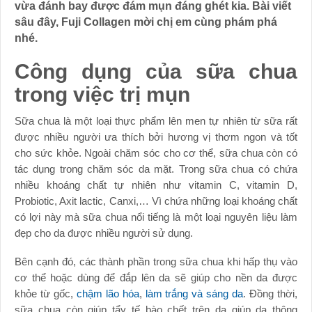
vừa đánh bay được đám mụn đáng ghét kia. Bài viết
sâu đây, Fuji Collagen mời chị em cùng phám phá
nhé.
Công dụng của sữa chua
trong việc trị mụn
Sữa chua là một loại thực phẩm lên men tự nhiên từ sữa rất
được nhiều người ưa thích bởi hương vị thơm ngon và tốt
cho sức khỏe. Ngoài chăm sóc cho cơ thể, sữa chua còn có
tác dụng trong chăm sóc da mặt. Trong sữa chua có chứa
nhiều khoáng chất tự nhiên như vitamin C, vitamin D,
Probiotic, Axit lactic, Canxi,… Vì chứa những loại khoáng chất
có lợi này mà sữa chua nổi tiếng là một loại nguyên liệu làm
đẹp cho da được nhiều người sử dụng.
Bên cạnh đó, các thành phần trong sữa chua khi hấp thụ vào
cơ thể hoặc dùng để đắp lên da sẽ giúp cho nền da được
khỏe từ gốc,
chậm lão hóa
,
làm trắng và sáng da
. Đồng thời,
sữa chua còn giúp tẩy tế bào chết trên da giúp da thông