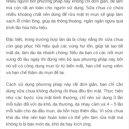
nhiều người bởi phương pháp này không chỉ đơn giản, dễ làm
mà còn rất an toàn cho người sử dụng. Sữa chua có chứa
nhiều khoáng chất nên dùng để rửa mặt trị mụn sẽ giúp làm
sạch lỗ chân lông, giúp da thông thoáng, ngăn ngăn ngừa quá
trình lão hóa hữu hiệu.
Đặc biệt, trong trường hợp làn da bị cháy nắng thì sữa chua
còn giúp phục hồi hiệu quả các vùng hư tổn, giúp tái tạo bề
mặt da, làm dịu da nhanh chóng. Nếu da bạn có các nốt mụn
sưng đỏ lâu ngày thì đừng nên bỏ qua phương pháp này bởi
nó sẽ có công dụng mụn từ từ biến mất, hạn chế sưng viêm
và hạn chế thâm do mụn để lại.
Cách sử dụng phương pháp này rất đơn giản, bạn chỉ cần
dùng sữa chua không đường rồi thoa đều lên mặt. Thực hiện
như các bước rửa mặt bình thường, chỉ nên sử dụng 3 lần
mỗi tuần đối với da khô, da thường, da nhạy cảm và 4 – 5 lần
mỗi tuần cho da dầu mụn, da hỗn hợp thiên dầu. Vì sữa chua
khá dịu nhẹ nên bạn hoàn toàn có thể yên tâm rửa mặt mà
không lo bị bào mòn da, khô da hay kích ứng.