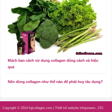
Mách bạn cách sử dụng collagen đúng cách và hiệu
quả
Nên dùng collagen như thế nào để phát huy tác dụng?
Copyright © 2014
fujicollagen.com
|
Thiết kế website Infopowers.,JSC