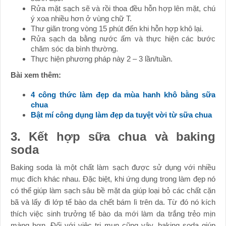
Rửa mặt sạch sẽ và rồi thoa đều hỗn hợp lên mặt, chú
ý xoa nhiều hơn ở vùng chữ T.
Thư giãn trong vòng 15 phút đến khi hỗn hợp khô lại.
Rửa sạch da bằng nước ấm và thực hiện các bước
chăm sóc da bình thường.
Thực hiện phương pháp này 2 – 3 lần/tuần.
Bài xem thêm:
4 công thức làm đẹp da mùa hanh khô bằng sữa
chua
Bật mí công dụng làm đẹp da tuyệt vời từ sữa chua
3. Kết hợp sữa chua và baking
soda
Baking soda là một chất làm sạch được sử dụng với nhiều
mục đích khác nhau. Đặc biệt, khi ứng dụng trong làm đẹp nó
có thể giúp làm sạch sâu bề mặt da giúp loại bỏ các chất cặn
bã và lấy đi lớp tế bào da chết bám lì trên da. Từ đó nó kích
thích việc sinh trưởng tế bào da mới làm da trắng trẻo mịn
màng hơn. Đối với việc trị mụn cũng vậy, baking soda giúp