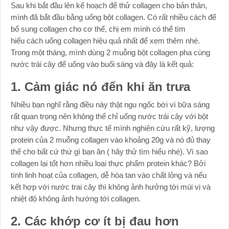
Sau khi bắt đầu lên kế hoạch để thử collagen cho bản thân,
mình đã bắt đầu bằng uống bột collagen. Có rất nhiều cách để
bổ sung collagen cho cơ thể, chị em mình có thể tìm
hiểu cách uống collagen hiệu quả nhất để xem thêm nhé.
Trong một tháng, mình dùng 2 muỗng bột collagen pha cùng
nước trái cây để uống vào buổi sáng và đây là kết quả:
1. Cảm giác nó đến khi ăn trưa
Nhiều bạn nghĩ rằng điều này thật ngu ngốc bời vì bữa sáng
rất quan trọng nên không thể chỉ uống nước trái cây với bột
như vậy được. Nhưng thực tế mình nghiên cứu rất kỹ, lượng
protein của 2 muỗng collagen vào khoảng 20g và nó đủ thay
thế cho bất cứ thứ gì bạn ăn ( hãy thử tìm hiểu nhé). Vì sao
collagen lại tốt hơn nhiều loại thực phẩm protein khác? Bởi
tính linh hoạt của collagen, dễ hòa tan vào chất lỏng và nếu
kết hợp với nước trai cây thì không ảnh hưởng tới mùi vị và
nhiệt độ không ảnh hướng tới collagen.
2. Các khớp cơ ít bị đau hơn