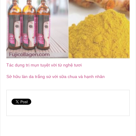
Tác dụng trị mụn tuyệt vời từ nghệ tươi
Sở hữu làn da trắng sứ với sữa chua và hạnh nhân