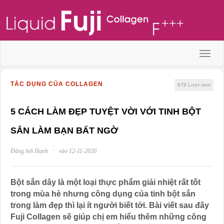
Menu
TÁC DỤNG CỦA COLLAGEN
679
Lượt xem
5 CÁCH LÀM ĐẸP TUYỆT VỜI VỚI TINH BỘT
SẮN LÀM BẠN BẤT NGỜ
·
Đăng bởi Hạnh
vào 12-11-2020
Bột sắn dây là một loại thực phẩm giải nhiệt rất tốt
trong mùa hè nhưng công dụng của tinh bột sắn
trong làm đẹp thì lại ít người biết tới. Bài viết sau đây
Fuji Collagen sẽ giúp chị em hiểu thêm những công