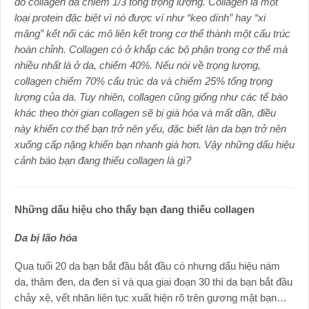
đó collagen đã chiếm 1/3 tổng trọng lượng. Collagen là một
loại protein đặc biệt vì nó được ví như “keo dính” hay “xi
măng” kết nối các mô liên kết trong cơ thể thành một cấu trúc
hoàn chỉnh. Collagen có ở khắp các bộ phận trong cơ thể mà
nhiều nhất là ở da, chiếm 40%. Nếu nói về trọng lượng,
collagen chiếm 70% cấu trúc da và chiếm 25% tổng trọng
lượng của da. Tuy nhiên, collagen cũng giống như các tế bào
khác theo thời gian collagen sẽ bị già hóa và mất dần, điều
này khiến cơ thể bạn trở nên yếu, đặc biết làn da bạn trở nên
xuống cấp nặng khiến bạn nhanh già hơn. Vậy những dấu hiệu
cảnh
báo
bạn đang thiếu collagen là gì?
Những dấu hiệu cho thấy bạn đang thiếu collagen
Da bị lão hóa
Qua tuổi 20 da bạn bắt đầu bắt đầu có nhưng dấu hiệu nám
da, thâm đen, da đen sì và qua giai đoạn 30 thì da bạn bắt đầu
chảy xệ, vết nhăn liên tục xuất hiện rõ trên gương mặt bạn…