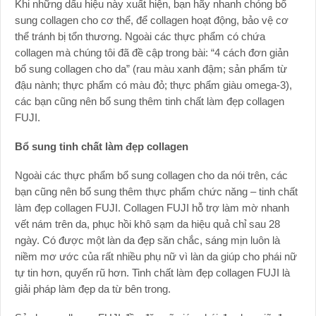
Khi những dấu hiệu này xuất hiện, bạn hãy nhanh chóng bổ
sung collagen cho cơ thể, để collagen hoạt động, bảo vệ cơ
thể tránh bị tổn thương. Ngoài các thực phẩm có chứa
collagen mà chúng tôi đã đề cập trong bài: “4 cách đơn giản
bổ sung collagen cho da” (rau màu xanh đậm; sản phẩm từ
đậu nành; thực phẩm có màu đỏ; thực phẩm giàu omega-3),
các bạn cũng nên bổ sung thêm tinh chất làm đẹp collagen
FUJI.
Bổ sung tinh chất làm đẹp collagen
Ngoài các thực phẩm bổ sung collagen cho da nói trên, các
bạn cũng nên bổ sung thêm thực phẩm chức năng – tinh chất
làm đẹp collagen FUJI. Collagen FUJI hỗ trợ làm mờ nhanh
vết nám trên da, phục hồi khô sạm da hiệu quả chỉ sau 28
ngày. Có được một làn da đẹp săn chắc, sáng mịn luôn là
niềm mơ ước của rất nhiều phụ nữ vì làn da giúp cho phái nữ
tự tin hơn, quyến rũ hơn. Tinh chất làm đẹp collagen FUJI là
giải pháp làm đẹp da từ bên trong.