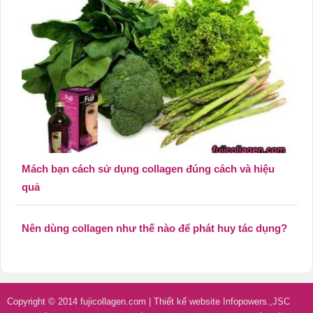
Mách bạn cách sử dụng collagen đúng cách và hiệu
quả
Nên dùng collagen như thế nào để phát huy tác dụng?
Copyright © 2014
fujicollagen.com
|
Thiết kế website Infopowers.,JSC