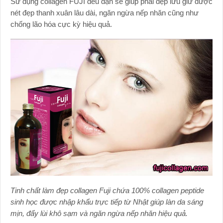
Sử dụng collagen FUJI đều đặn sẽ giúp phái đẹp lưu giữ được
nét đẹp thanh xuân lâu dài, ngăn ngừa nếp nhăn cũng như
chống lão hóa cực kỳ hiệu quả.
Tinh chất làm đẹp collagen Fuji chứa 100% collagen peptide
sinh học được nhập khẩu trực tiếp từ Nhật giúp làn da sáng
mịn, đẩy lùi khô sạm và ngăn ngừa nếp nhăn hiệu quả.