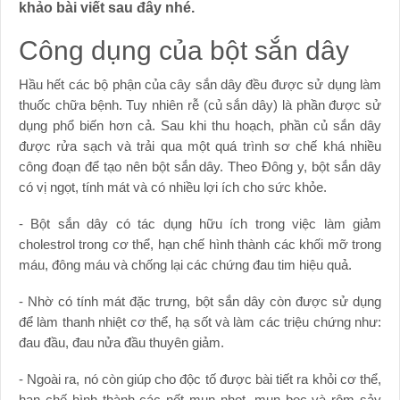
khảo bài viết sau đây nhé.
Công dụng của bột sắn dây
Hầu hết các bộ phận của cây sắn dây đều được sử dụng làm
thuốc chữa bệnh. Tuy nhiên rễ (củ sắn dây) là phần được sử
dụng phổ biến hơn cả. Sau khi thu hoạch, phần củ sắn dây
được rửa sạch và trải qua một quá trình sơ chế khá nhiều
công đoạn để tạo nên bột sắn dây. Theo Đông y, bột sắn dây
có vị ngọt, tính mát và có nhiều lợi ích cho sức khỏe.
- Bột sắn dây có tác dụng hữu ích trong việc làm giảm
cholestrol trong cơ thể, hạn chế hình thành các khối mỡ trong
máu, đông máu và chống lại các chứng đau tim hiệu quả.
- Nhờ có tính mát đặc trưng, bột sắn dây còn được sử dụng
để làm thanh nhiệt cơ thể, hạ sốt và làm các triệu chứng như:
đau đầu, đau nửa đầu thuyên giảm.
- Ngoài ra, nó còn giúp cho độc tố được bài tiết ra khỏi cơ thể,
hạn chế hình thành các nốt mụn nhọt, mụn bọc và rôm sảy