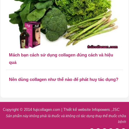
Mách bạn cách sử dụng collagen đúng cách và hiệu
quả
Nên dùng collagen như thế nào để phát huy tác dụng?
Copyright © 2014
fujicollagen.com
|
Thiết kế website Infopowers.,JSC
Sản phẩm này không phải là thuốc và không có tác dụng thay thế thuốc chữa
bệnh