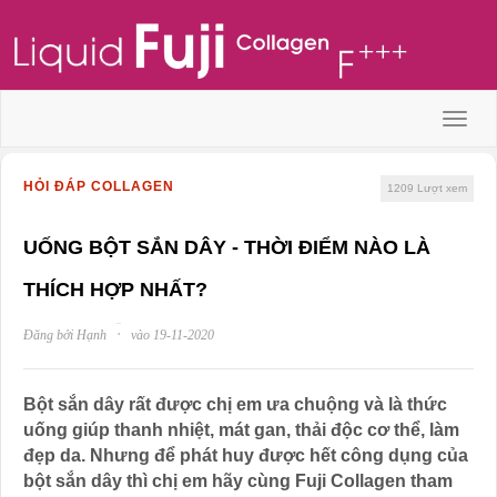
Menu
HỎI ĐÁP COLLAGEN
1209
Lượt xem
UỐNG BỘT SẮN DÂY - THỜI ĐIỂM NÀO LÀ
THÍCH HỢP NHẤT?
·
Đăng bởi Hạnh
vào 19-11-2020
Bột sắn dây rất được chị em ưa chuộng và là thức
uống giúp thanh nhiệt, mát gan, thải độc cơ thể, làm
đẹp da. Nhưng để phát huy được hết công dụng của
bột sắn dây thì chị em hãy cùng Fuji Collagen tham